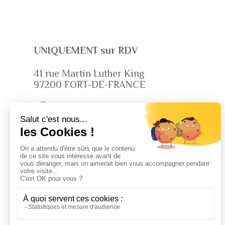
UNIQUEMENT sur RDV
41 rue Martin Luther King
97200 FORT-DE-FRANCE
 +596 596 53 47 73 ou

+596 696 26 92 71
Impasse Les Chrysalides,
rue Joseph Anténor
97122 BAIE-MAHAULT
 +590 590 68 04 60 ou

+590 690 59 49 61